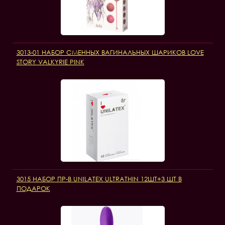
3013-01 НАБОР СМЕННЫХ ВАГИНАЛЬНЫХ ШАРИКОВ LOVE
STORY VALKYRIE PINK
3015 НАБОР ПР-В UNILATEX ULTRATHIN 12ШТ+3 ШТ В
ПОДАРОК