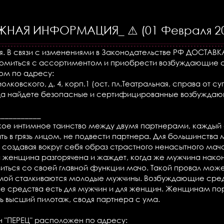
ЖНАЯ ИНФОРМАЦИЯ_ ⚠ (01 Февраля 20
ья. В связи с изменениями в Законодательстве РФ ДОСТ
омиться с ассортиментом и приобрести возбуждающие
ом по адресу:
 Циолковского, д. 4, корп.1 (ост. пл.Театральная, справа от 
гда найдете безопасные и сертифицированные возбуждаю
___________
кое интимное таинство между двумя партнерами, каждый 
ть в грязь лицом, не подвести партнера. Для большинства 
создавая вокруг себя образ страстного ненасытного мачо.
 женщина разгорячена и жаждет, когда же мужчина наконе
ться со своей главной функции мачо. Такой провал может 
мой сталкиваются молодые мужчины. Возбуждающие средс
 средства есть для мужчин и для женщин. Женщинам пор
ь высший пилотаж, сводя партнера с ума.
н "ПЕРЕЦ" расположен по адресу: