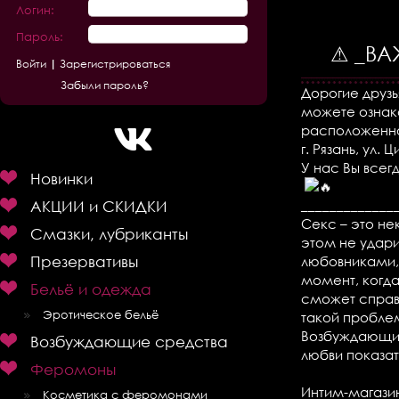
Логин:
Пароль:
⚠ _ВА
Зарегистрироваться
Забыли пароль?
Дорогие друз
можете ознак
расположенн
г. Рязань, ул.
У нас Вы все
Новинки
АКЦИИ и СКИДКИ
_____________
Секс – это не
Смазки, лубриканты
этом не удари
Презервативы
любовниками, 
момент, когда
Бельё и одежда
сможет справи
Эротическое бельё
такой пробле
Возбуждающие
Возбуждающие средства
любви показат
Феромоны
Интим-магази
Косметика с феромонами