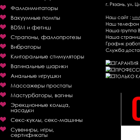
г. Рязань, ул.
Фаллоимитаторы
Вакуумные помпы
Наш сайт :
www
Наш телефон :
BDSM и фетиш
Наша группа В
Страпоны, фаллопротезы
Наша страниц
График работы
Вибраторы
Служба достав
Клиторальные стимуляторы
ГАРАНТИ
Вагинальные шарики
ПРОФЕСС
Анальные игрушки
ТОЛЬКО К
Массажеры простаты
Мастурбаторы, вагины
Эрекционные кольца,
насадки
Секс-куклы, секс-машины
Сувениры, игры,
сертификаты