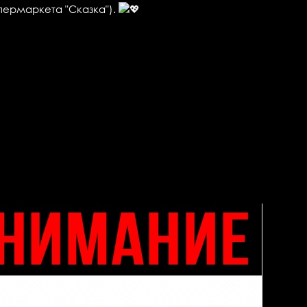
супермаркета "Сказка").