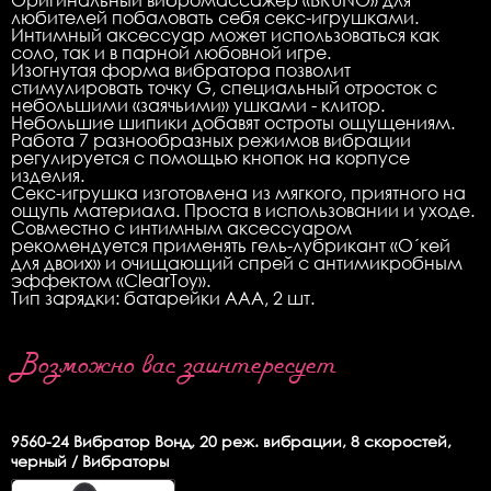
любителей побаловать себя секс-игрушками.
Интимный аксессуар может использоваться как
соло, так и в парной любовной игре.
Изогнутая форма вибратора позволит
стимулировать точку G, специальный отросток с
небольшими «заячьими» ушками - клитор.
Небольшие шипики добавят остроты ощущениям.
Работа 7 разнообразных режимов вибрации
регулируется с помощью кнопок на корпусе
изделия.
Секс-игрушка изготовлена из мягкого, приятного на
ощупь материала. Проста в использовании и уходе.
Совместно с интимным аксессуаром
рекомендуется применять гель-лубрикант «О´кей
для двоих» и очищающий спрей с антимикробным
эффектом «ClearToy».
Тип зарядки: батарейки ААА, 2 шт.
Возможно вас заинтересует
9560-24
Вибратор Вонд, 20 реж. вибрации, 8 скоростей,
черный / Вибраторы