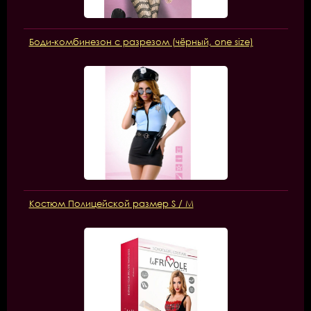
Боди-комбинезон с разрезом (чёрный, one size)
Костюм Полицейской размер S / M