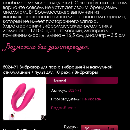
наиболее мелкие складочки). Секс-игрушка в таком
варианте совсем не уступает своим брендовым
аналогам. Вибромассажер выполнен из
высококачественного гипоаллергенного материала,
который не имеет постороннего запаха.
Характеристики вибромассажер-реалистик в
ламинате 117100: цвет – телесный, материал –
поливинилхлорид, длина – 16,5 см, диаметр – 3,5 см
Возможно вас заинтересует
5024-91
Вибратор для пар с вибрацией и вакуумной
стимуляцией + пульт д/у, 10 реж. / Вибраторы
Новинка!
Актикул:
5024-91
Производитель:
Не указан
Подробнее »
Кол-во:
Купить