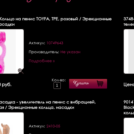
Кольцо на пенис TOYFA, TPE, розовый / Эрекционные
3748
насадки
теле
Актикул:
10749643
Производитель:
Не указан
Подробнее »
Кол-во:
Купить
 руб.
Цена
садка - увеличитель на пенис с вибрацией,
9014
ая / Эрекционные кольца, насадки
Blac
коль
Актикул:
2410-05