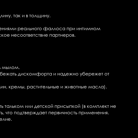
ину, так и в толщину.
ениями реального фаллоса при интимном
ское несоответствие партнеров.
м мылом.
избежать дискомфорта и надежно убережет от
лин, кремы, растительные и животные масла).
ь тальком или детской присыпкой (в комплект не
ть, что подтверждает первичность применения.
елие.