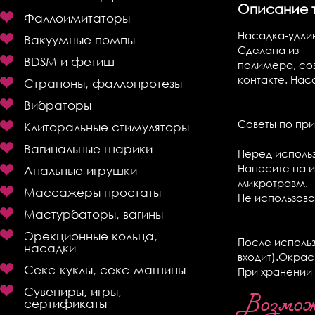
Описание 
Фаллоимитаторы
Насадка-удлин
Вакуумные помпы
Сделана из
BDSM и фетиш
полимера, со
контакте. Нас
Страпоны, фаллопротезы
Вибраторы
Советы по пр
Клиторальные стимуляторы
Вагинальные шарики
Перед исполь
Нанесите на и
Анальные игрушки
микротравм.
Массажеры простаты
Не использова
Мастурбаторы, вагины
Эрекционные кольца,
После использ
насадки
входит).Окрас
Секс-куклы, секс-машины
При хранении 
Сувениры, игры,
Возможн
сертификаты