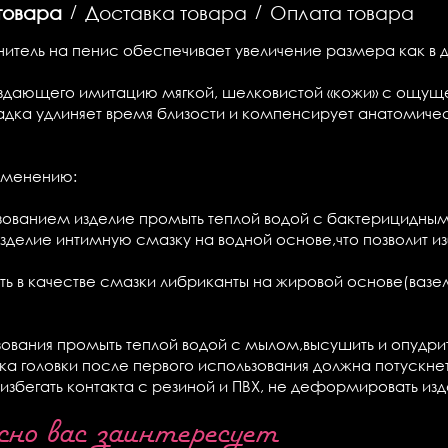
товара
/
Доставка товара
/
Оплата товара
итель на пенис обеспечивает увеличение размера как в дл
здающего имитацию мягкой, шелковистой «кожи» с ощущ
адка удлиняет время близости и компенсирует анатомиче
именению:
зованием изделие промыть теплой водой с бактерицидны
зделие интимную смазку на водной основе,что позволит 
ть в качестве смазки либриканты на жировой основе(вазе
ования промыть теплой водой с мылом,высушить и опудрит
ка головки после первого использования должна потускне
избегать контакта с резиной и ПВХ, не деформировать изд
о вас заинтересует