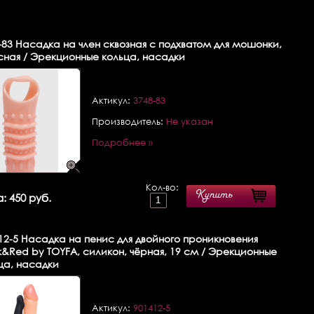
-83
Насадка на член сквозная с подхватом для мошонки,
сная / Эрекционные кольца, насадки
Актикул:
3748-83
Производитель:
Не указан
Подробнее »
Кол-во:
Купить
: 450 руб.
12-5
Насадка на пенис для двойного проникновения
k&Red by TOYFA, силикон, чёрная, 19 см / Эрекционные
ца, насадки
Актикул:
901412-5