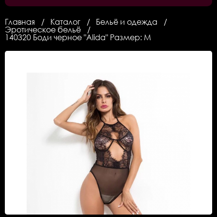
Главная
Каталог
Бельё и одежда
Эротическое бельё
140320 Боди черное "Alida" Размер: M