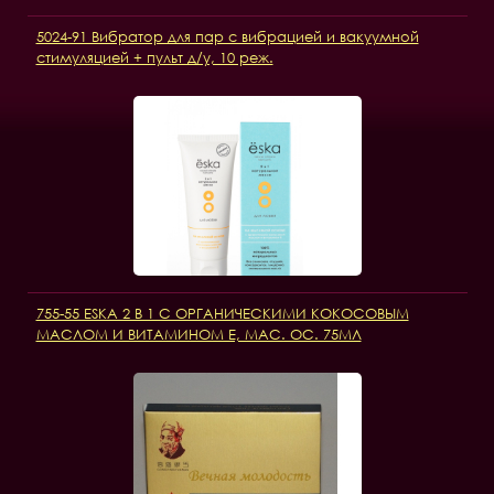
5024-91 Вибратор для пар с вибрацией и вакуумной
стимуляцией + пульт д/у, 10 реж.
755-55 ESKA 2 В 1 С ОРГАНИЧЕСКИМИ КОКОСОВЫМ
МАСЛОМ И ВИТАМИНОМ Е, МАС. ОС. 75МЛ