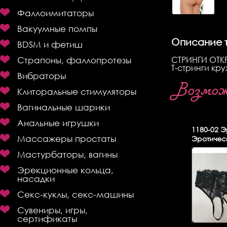
Фаллоимитаторы
Вакуумные помпы
Описание 
BDSM и фетиш
СТРИНГИ ОТКР
Страпоны, фаллопротезы
Т-стринги кр
Вибраторы
Возможн
Клиторальные стимуляторы
Вагинальные шарики
Анальные игрушки
1180-02
Эр
Массажеры простаты
Эротичес
Мастурбаторы, вагины
Эрекционные кольца,
насадки
Секс-куклы, секс-машины
Сувениры, игры,
сертификаты