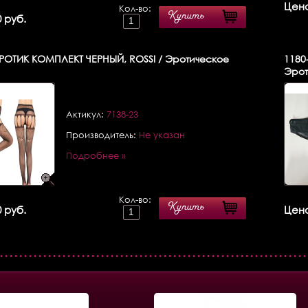
Цена
Кол-во:
Купить
 руб.
ОТИК КОМПЛЕКТ ЧЕРНЫЙ, ROSSI / Эротическое
1180
Эрот
Актикул:
7138-23
Производитель:
Не указан
Подробнее »
Кол-во:
Купить
 руб.
Цена