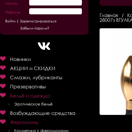
Логин:
Пароль:
Главная
К
28007з ВТУЛК
Зарегистрироваться
Забыли пароль?
Новинки
АКЦИИ и СКИДКИ
Смазки, лубриканты
Презервативы
Бельё и одежда
Эротическое бельё
Возбуждающие средства
Феромоны
Косметика с феромонами