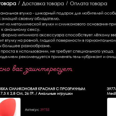
товара
/
Доставка товара
/
Оплата товара
анальная втулка - шикарный подарок для любителей особы
 эмоций своему обладателю.
ит из металлической втулки и силиконового основания-при
и к анальному сексу.
 форма интимного аксессуара способствует лёгкому вв
т втулку на ровной, гладкой поверхности в горизонтальном
ы большее разнообразие.
проста в использовании, не требует специального ухода.
изделием рекомендуется применять гель-лубрикант и оч
о вас заинтересует
БКА СИЛИКОНОВАЯ КРАСНАЯ С ПРОЗРАЧНЫМ
3977
,3 Х 2,8 СМ, 26 ГР. / Анальные игрушки
Medi
Актикул:
39755