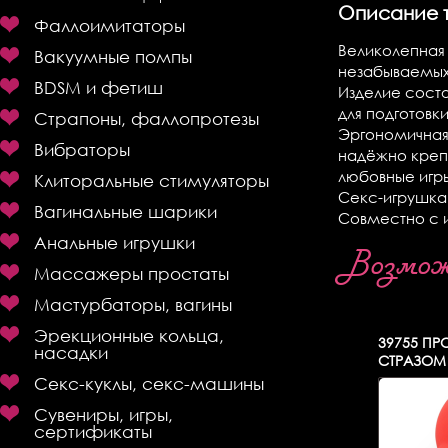
Описание 
Фаллоимитаторы
Великолепная 
Вакуумные помпы
незабываемых
BDSM и фетиш
Изделие состо
для подготовк
Страпоны, фаллопротезы
Эргономичная
Вибраторы
надёжно крепи
любовные игр
Клиторальные стимуляторы
Секс-игрушка 
Вагинальные шарики
Совместно с 
Анальные игрушки
Возможн
Массажеры простаты
Мастурбаторы, вагины
Эрекционные кольца,
39755
ПРО
насадки
СТРАЗОМ 7
Секс-куклы, секс-машины
Сувениры, игры,
сертификаты