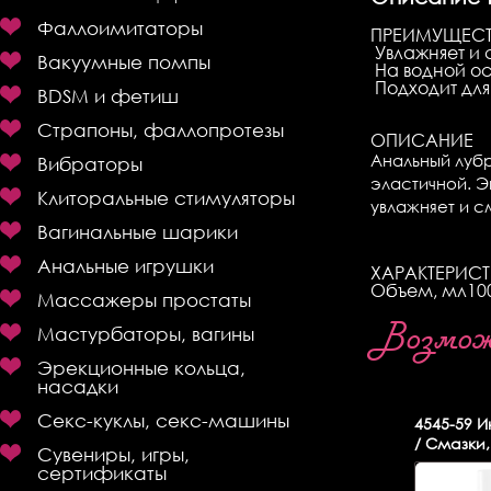
Фаллоимитаторы
ПРЕИМУЩЕС
Увлажняет и 
Вакуумные помпы
На водной о
Подходит для
BDSM и фетиш
Страпоны, фаллопротезы
ОПИСАНИЕ
Анальный лубр
Вибраторы
эластичной. 
Клиторальные стимуляторы
увлажняет и с
Вагинальные шарики
Анальные игрушки
ХАРАКТЕРИС
Объем, мл
10
Массажеры простаты
Мастурбаторы, вагины
Возможн
Эрекционные кольца,
насадки
Секс-куклы, секс-машины
4545-59
Ин
/ Смазки,
Сувениры, игры,
сертификаты