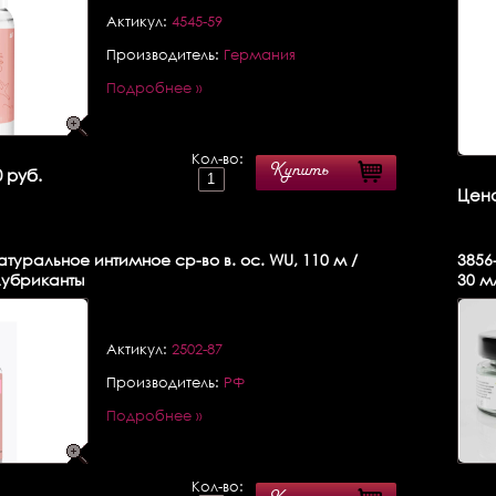
Актикул:
4545-59
Производитель:
Германия
Подробнее »
Кол-во:
Купить
 руб.
Цена
туральное интимное ср-во в. ос. WU, 110 м /
3856
лубриканты
30 м
Актикул:
2502-87
Производитель:
РФ
Подробнее »
Кол-во: