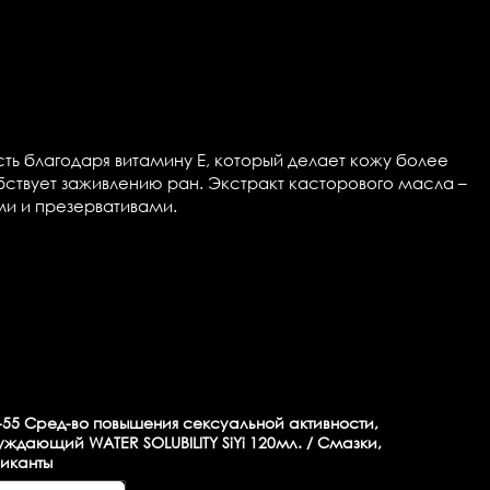
сть благодаря витамину Е, который делает кожу более
ствует заживлению ран. Экстракт касторового масла –
ми и презервативами.
-55
Сред-во повышения сексуальной активности,
уждающий WATER SOLUBILITY SiYi 120мл. / Смазки,
иканты