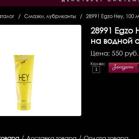
аталог
Смазки, лубриканты
28991 Egzo Hey, 100
28991
Egzo 
на водной 
Цена:
550
руб.
Кол-во:
Заказать
товара
/
Доставка товара
/
Оплата товара