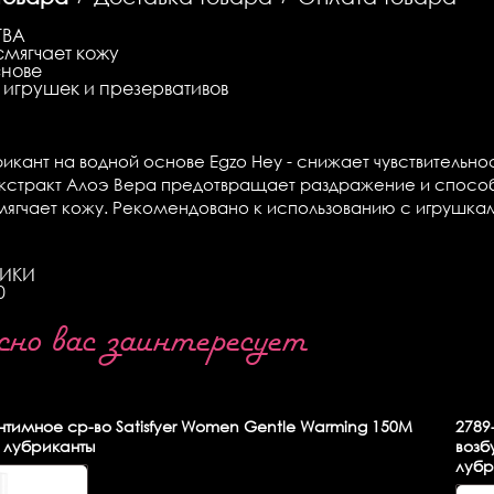
ТВА
смягчает кожу
снове
 игрушек и презервативов
икант на водной основе Egzo Hey - снижает чувствительно
Экстракт Алоэ Вера предотвращает раздражение и способ
мягчает кожу. Рекомендовано к использованию с игрушка
ТИКИ
0
о вас заинтересует
тимное ср-во Satisfyer Women Gentle Warming 150М
2789
 лубриканты
возб
лубр