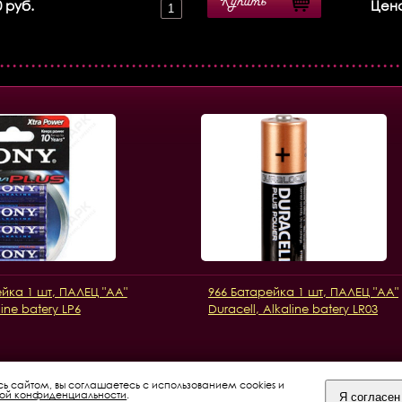
Купить
 руб.
Цена
ейка 1 шт, ПАЛЕЦ "AA"
966 Батарейка 1 шт, ПАЛЕЦ "AA"
ine batery LP6
Duracell, Alkaline batery LR03
сь сайтом, вы соглашаетесь с использованием cookies и
кой конфиденциальности
.
Я согласен