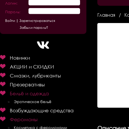
Логин:
Пароль:
Главная
К
Зарегистрироваться
Забыли пароль?
Новинки
АКЦИИ и СКИДКИ
Смазки, лубриканты
Презервативы
Бельё и одежда
Эротическое бельё
Возбуждающие средства
Феромоны
Описание 
Косметика с феромонами