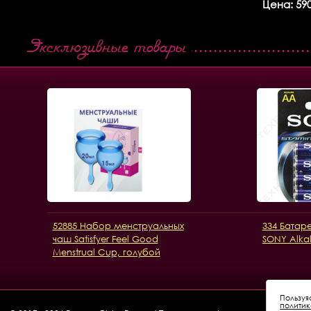
Цена: 590
Эксклюзивные товары
52885 Набор менструальных
334 Батар
чаш Satisfyer Feel Good
SONY Alkal
Menstrual Cup, голубой
Пользуя
полити