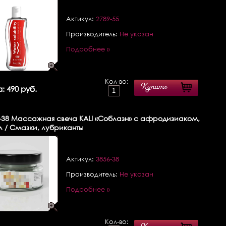
Актикул:
2789-55
Производитель:
Не указан
Подробнее »
Кол-во:
Купить
: 490 руб.
-38
Массажная свеча KALI «Соблазн» с афродизиаком,
л / Смазки, лубриканты
Актикул:
3856-38
Производитель:
Не указан
Подробнее »
Кол-во: