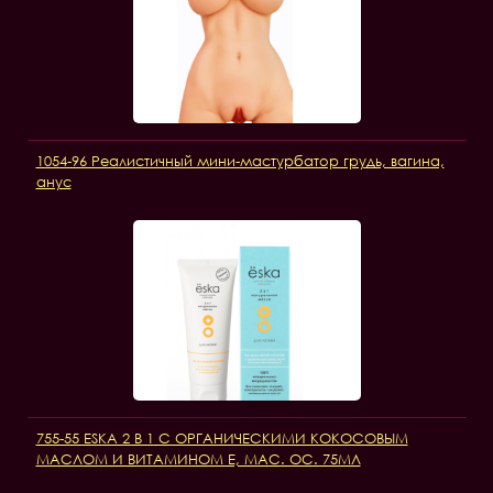
1054-96 Реалистичный мини-мастурбатор грудь, вагина,
анус
755-55 ESKA 2 В 1 С ОРГАНИЧЕСКИМИ КОКОСОВЫМ
МАСЛОМ И ВИТАМИНОМ Е, МАС. ОС. 75МЛ