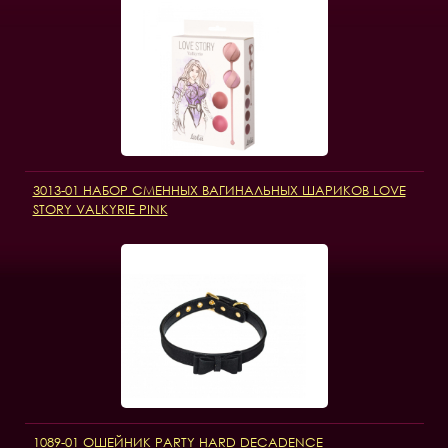
3013-01 НАБОР СМЕННЫХ ВАГИНАЛЬНЫХ ШАРИКОВ LOVE
STORY VALKYRIE PINK
1089-01 ОШЕЙНИК PARTY HARD DECADENCE