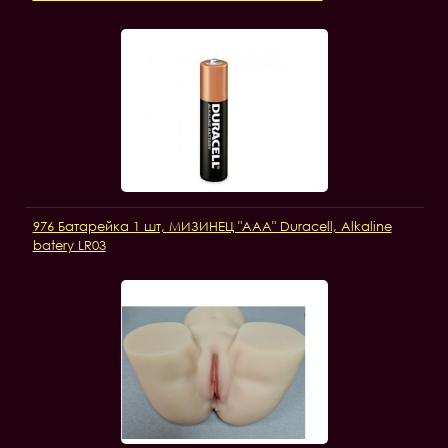
976 Батарейка 1 шт, МИЗИНЕЦ "AAA" Duracell, Alkaline
batery LR03