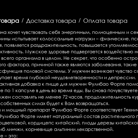
товара
/
Доставка товара
/
Оплата товара
а хочет чувствовать себя энергичным, полноценным и с
ины испытывает колоссальные нагрузки – физические, пс
, появляется раздражительность, повышается утомляемос
ктивность. Мужское здоровье подвергается воздействию н
 всего организма в целом. Не секрет, что особенно ост
о фактора, причиной также являются заболевания, такие 
функция половой системы. У мужчин возникает чувство со
упает время глубокой неудовлетворенности и депрессии.
 активная добавка к пище для мужчин Фулибао Форте по
 по 1 капсуле в день во время еды, Вы снова почувствуе
жен составлять не менее 72 часов,
продолжительность к
 собственных силах будет к Вам возвращаться.
и мощный препарат Фулибао Форте соответствует Технич
. Фулибао Форте имеет
натуральный состав
растительного 
оцветковой, кордицепс китайский, плоды дерезы китайск
риб линчжи, корневище альпинии лекарственной.
те
– это: