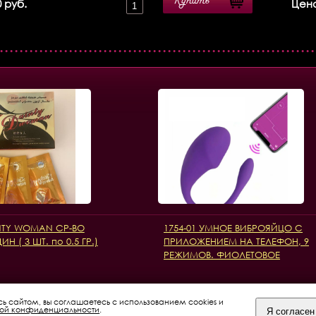
Купить
 руб.
Цена
INTY WOMAN СР-ВО
1754-01 УМНОЕ ВИБРОЯЙЦО С
 ( 3 ШТ. по 0.5 ГР.)
ПРИЛОЖЕНИЕМ НА ТЕЛЕФОН, 9
РЕЖИМОВ. ФИОЛЕТОВОЕ
сь сайтом, вы соглашаетесь с использованием cookies и
кой конфиденциальности
.
Я согласен