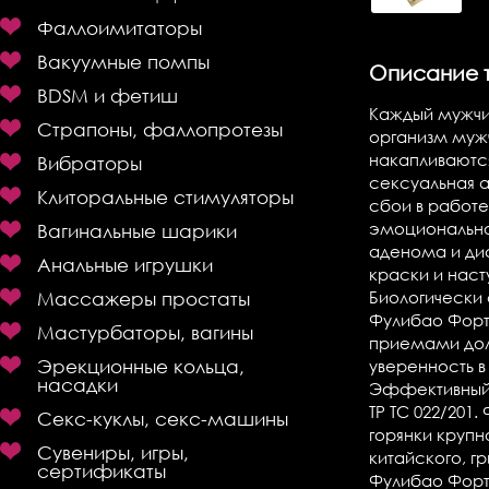
Фаллоимитаторы
Вакуумные помпы
Описание 
BDSM и фетиш
Каждый мужчин
Страпоны, фаллопротезы
организм мужч
накапливаются
Вибраторы
сексуальная а
Клиторальные стимуляторы
сбои в работе
эмоциональног
Вагинальные шарики
аденома и дис
Анальные игрушки
краски и наст
Биологически
Массажеры простаты
Фулибао Форте
Мастурбаторы, вагины
приемами дол
Эрекционные кольца,
уверенность в
насадки
Эффективный 
ТР ТС 022/201
Секс-куклы, секс-машины
горянки крупн
Сувениры, игры,
китайского, г
сертификаты
Фулибао Фор