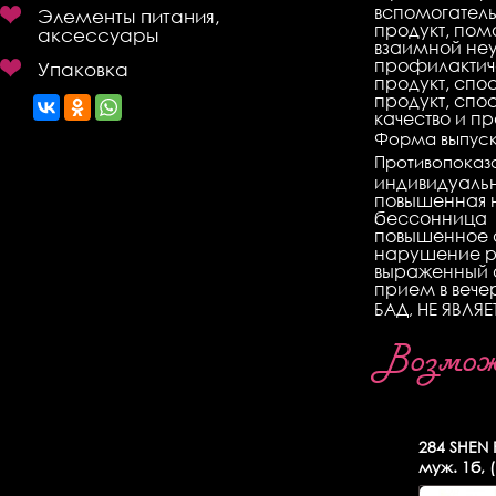
вспомогатель
Элементы питания,
продукт, пом
аксессуары
взаимной неу
профилактиче
Упаковка
продукт, спо
продукт, спо
качество и п
Форма выпуск
Противопоказ
индивидуаль
повышенная 
бессонница
повышенное 
нарушение р
выраженный 
прием в вече
БАД, НЕ ЯВЛЯ
Возможн
284
SHEN 
муж. 1б, 