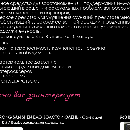
ное средство для восстановления и поддержания имм
огающий в решении сексуальных проблем, вопросов м
довлетворенности партнеров;
ское средство для улучшения функций предстательно
собствующий высококачественной эрекции, продлению 
собствующий усилению полового влечения, увеличению к
родолжительность.
а:
капсулы по 0,3 гр. В упаковке 10 капсул.
ания
:
ная непереносимость компонентов продукта
нервная возбудимость
артериальное давление
итма сердечной деятельности
атеросклероз
рнее время
ЕТСЯ ЛЕКАРСТВОМ.
о вас заинтересует
RONG SAN SHEN BAO ЗОЛОТОЙ ОЛЕНЬ - Ср-во для
963
B
(10.) / Возбуждающие средства