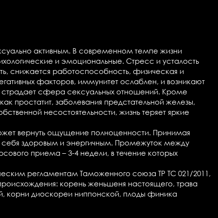
ексуально активным. В современном темпе жизни
ихологические и эмоциональные. Стресс и усталость
ть, снижается работоспособность, физическая и
егативных факторов, иммунитет ослаблен, и возникают
ро страдает сфера сексуальных отношений. Кроме
как простатит, заболевания предстательной железы,
бственной несостоятельности, жизнь теряет яркие
может вернуть ощущение полноценности. Принимая
те себя здоровым и энергичным. Промежуток между
урсового приема
– 3-4 недели, в течение которых
еским регламентам Таможенного союза ТР ТС 021/2011,
происхождения: корень женьшеня настоящего, трава
ой, корни диоскореи ниппонской, плоды финика