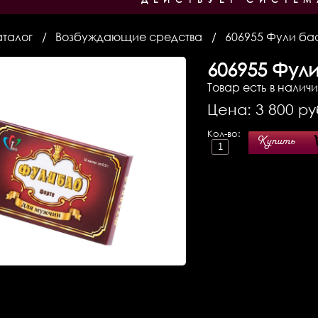
аталог
Возбуждающие средства
606955 Фули бао
606955
Фули
Товар есть в налич
Цена:
3 800
ру
Кол-во:
Купить