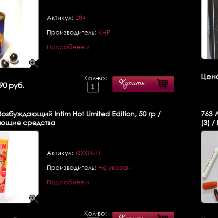
Актикул:
284
Производитель:
КНР
Подробнее »
Цена
Кол-во:
Купить
90 руб.
озбуждающий Intim Hot Limited Edition, 50 гр /
763
Л
ющие средства
(3) 
Актикул:
60004-11
Производитель:
Не указан
Подробнее »
Кол-во: