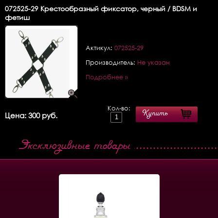
072525-29
Крестообразный фиксатор, черный / BDSM и
фетиш
Актикул:
072525-29
Производитель:
Не указан
Подробнее »
Кол-во:
Купить
Цена: 300 руб.
Эксклюзивные товары