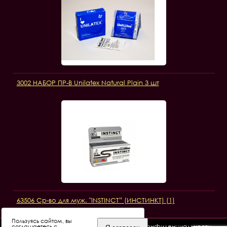
3002 НАБОР ПР-В Unilatex Natural Plain 3 шт
63506 Ср-во для муж. "INSTINCT” (ИНСТИНКТ) (1)
Пользуясь сайтом, вы
© 2017 - 2026 Pepper-Club - Рязань /
Политика конфиденциальности
соглашаетесь с