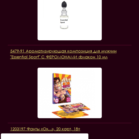
5479-91 Ароматизирующая композиция для мужчин
"Essential Sport" С ФЕРОМОНАМИ флакон 10 мл
1203197 Фанты «Ох...», 20 карт, 18+