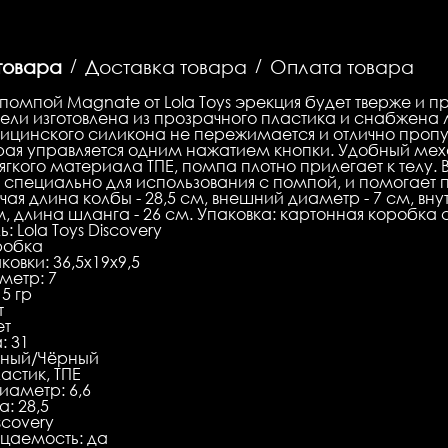
товара
/
Доставка товара
/
Оплата товара
помпой Magnate от Lola Toys эрекция будет тверже и 
ели изготовлена из прозрачного пластика и снабжена 
ицинского силикона не пережимается и отлично пропу
орая управляется одним нажатием кнопки. Удобный мех
ягкого материала ТПЕ, помпа плотно прилегает к телу.
специально для использования с помпой, и помогает 
очая длина колбы - 28,5 см, внешний диаметр - 7 см, в
м, длина шланга - 26 см. Упаковка: картонная коробка 
: Lola Toys Discovery
робка
овки: 36,5x19x9,5
метр: 7
15 гр
т
ет
: 31
чный/Чёрный
астик, ТПЕ
иаметр: 6,6
: 28,5
scovery
цаемость: да