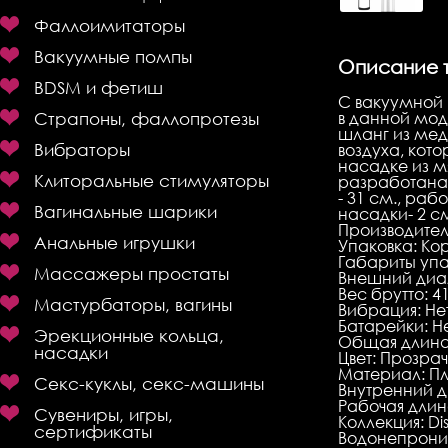
Фаллоимитаторы
Вакуумные помпы
Описание 
BDSM и фетиш
С вакуумной 
в данной мод
Страпоны, фаллопротезы
шланг из мед
Вибраторы
воздуха, кот
насадке из м
Клиторальные стимуляторы
разработана 
- 31 см., раб
Вагинальные шарики
насадки- 2 с
Производитель
Анальные игрушки
Упаковка: Ко
Габариты упак
Массажеры простаты
Внешний диа
Веc брутто: 4
Мастурбаторы, вагины
Вибрация: Не
Батарейки: Н
Эрекционные кольца,
Общая длина
насадки
Цвет: Прозра
Материал: Пл
Секс-куклы, секс-машины
Внутренний д
Рабочая длина
Сувениры, игры,
Коллекция: Di
сертификаты
Водонепрони