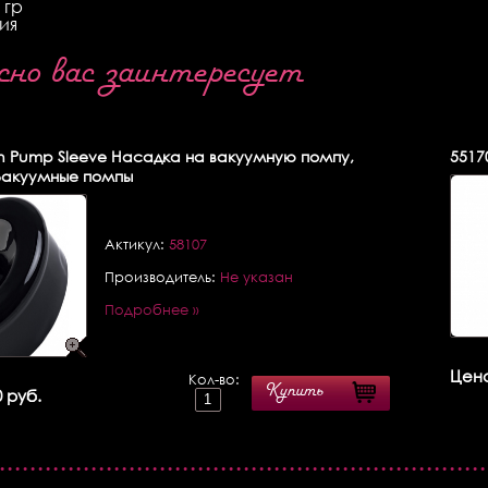
 гр
ия
о вас заинтересует
 Pump Sleeve Насадка на вакуумную помпу,
5517
 Вакуумные помпы
Актикул:
58107
Производитель:
Не указан
Подробнее »
Цена
Кол-во:
Купить
 руб.