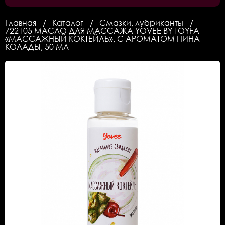
Главная
Каталог
Смазки, лубриканты
722105 МАСЛО ДЛЯ МАССАЖА YOVEE BY TOYFA
«МАССАЖНЫЙ КОКТЕЙЛЬ», С АРОМАТОМ ПИНА
КОЛАДЫ, 50 МЛ