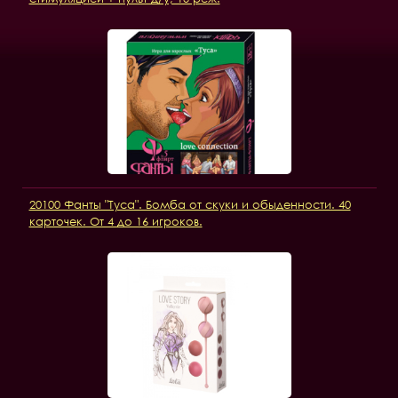
20100 Фанты "Туса". Бомба от скуки и обыденности. 40
карточек. От 4 до 16 игроков.