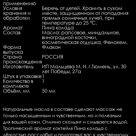
применению
Условия
Беречь от детей. Хранить в сухом
хранения и
месте, защищенном от попадания
обработки
прямых солнечных лучей, при
температуре до 25 °C.
Аромат
Пина колада
Состав
Масла: рапсовое, миндальное,
виноградной косточки,
косметическая отдушка, Фенохем.
Форма
Флакон
выпуска
Страна
РОССИЯ
происхождения
Изготовитель
ИП Мальцева М. Н. г.Тюмень, ул. 30
лет Победы, 27а
Штук в упаковке
1
Количество в
1
комплекте
Объём, мл
50 мл
Натуральные масла в составе сделают массаж не
только насыщенным и чувственным, но и полезным
для вашей кожи. Отлично скользит и смывается водой.
Тропический аромат коктейля Пина колада с
лёгкостью расслабит и подготовит вас к чувственному