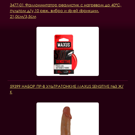
3477-01 Фаллоимитатор реалистик с нагревом до 40°C,
пультом д/у,10 реж. вибро и ф-ей фрикции.
21,0см/3,5см
59399 НАБОР ПР-В УЛЬТРАТОНКИЕ MAXUS SENSITIVE №3 Ж/
К